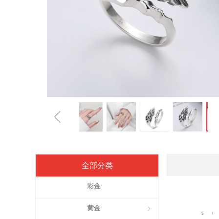
ꁆ
全部分类
彩金
黄金
ꁇ