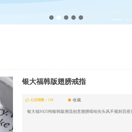
银大福韩版翅膀戒指
心仪指数：
118
끄
收藏
ꀧ
银大福S925纯银韩版潮流创意翅膀嘻哈街头风不规则百搭