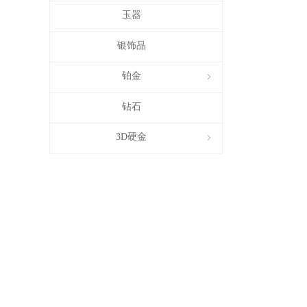
玉器
银饰品
铂金
ꁇ
钻石
3D硬金
ꁇ