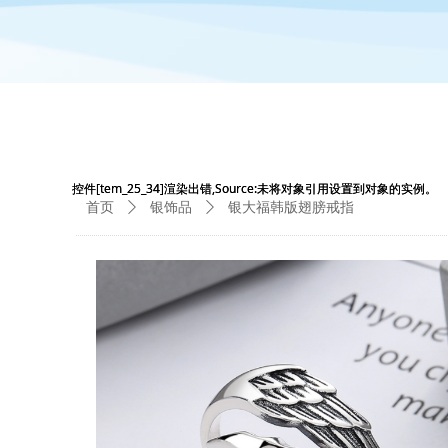
控件[tem_25_34]渲染出错,Source:未将对象引用设置到对象的实例。
控件[tem_25_34]渲染出错,Source:未将对象引用设置到对象的实例。
首页
ꄲ
银饰品
ꄲ
银大福韩版翅膀戒指