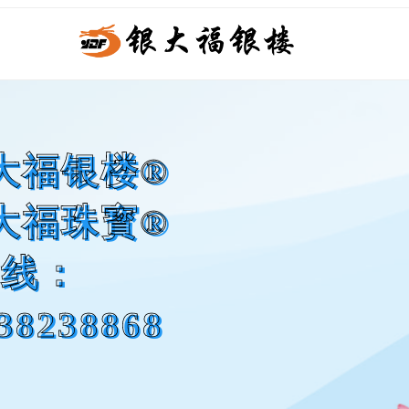
福银楼®
福珠寳®
线：
238868