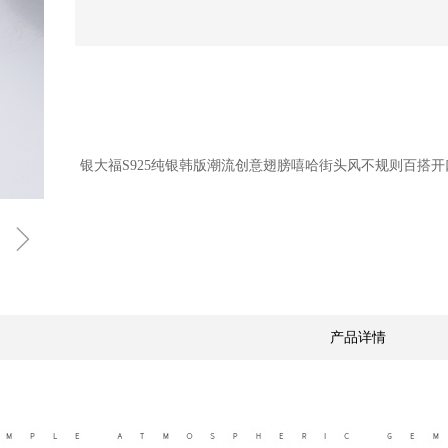
银大福S925纯银韩版潮流创意翅膀嘻哈街头风不规则百搭开
ꁇ
产品详情